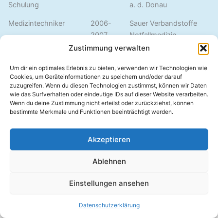
Schulung
a. d. Donau
Medizintechniker
2006-
Sauer Verbandstoffe
2007
Notfallmedizin
Zustimmung verwalten
Applikationsbetreuer
2007-
x-tention
medizinische Software
2012
Um dir ein optimales Erlebnis zu bieten, verwenden wir Technologien wie
Cookies, um Geräteinformationen zu speichern und/oder darauf
Applikationsspezialist
2012-
Inovament-Systems
zuzugreifen. Wenn du diesen Technologien zustimmst, können wir Daten
wie das Surfverhalten oder eindeutige IDs auf dieser Website verarbeiten.
heute
Wenn du deine Zustimmung nicht erteilst oder zurückziehst, können
bestimmte Merkmale und Funktionen beeinträchtigt werden.
Akzeptieren
Ablehnen
Copyright © 2026 | Präsentiert von
Astra-WordPress-Theme
Einstellungen ansehen
Datenschutzerklärung